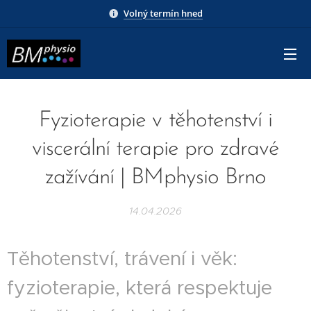
Volný termín hned
Fyzioterapie v těhotenství i
viscerální terapie pro zdravé
zažívání | BMphysio Brno
14.04.2026
Těhotenství, trávení i věk:
fyzioterapie, která respektuje