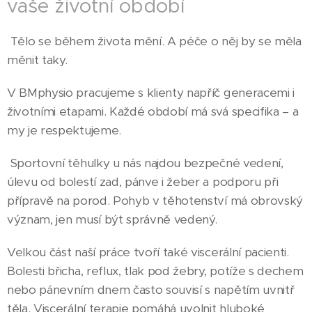
vaše životní období
Tělo se během života mění. A péče o něj by se měla
měnit taky.
V BMphysio pracujeme s klienty napříč generacemi i
životními etapami. Každé období má svá specifika – a
my je respektujeme.
Sportovní těhulky u nás najdou bezpečné vedení,
úlevu od bolestí zad, pánve i žeber a podporu při
přípravě na porod. Pohyb v těhotenství má obrovský
význam, jen musí být správně vedený.
Velkou část naší práce tvoří také viscerální pacienti.
Bolesti břicha, reflux, tlak pod žebry, potíže s dechem
nebo pánevním dnem často souvisí s napětím uvnitř
těla. Viscerální terapie pomáhá uvolnit hluboké