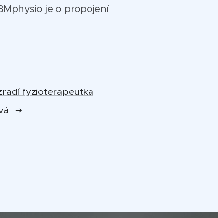
. BMphysio je o propojení
zradí fyzioterapeutka
vá