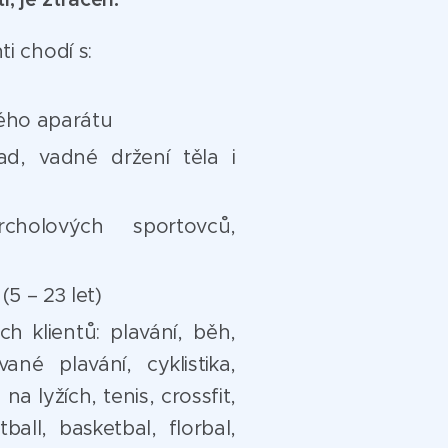
ti chodí s:
ého aparátu
ad, vadné držení těla i
cholových sportovců,
(5 – 23 let)
h klientů: plavání, běh,
vané plavání, cyklistika,
 na lyžích, tenis, crossfit,
ball, basketbal, florbal,