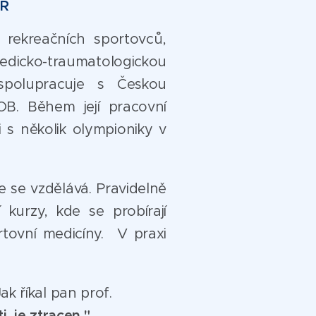
R
i rekreačních sportovců,
ko-traumatologickou
 spolupracuje s Českou
B. Během její pracovní
 s několik olympioniky v
e se vzdělává. Pravidelně
 kurzy, kde se probírají
rtovní medicíny. V praxi
k říkal pan prof.
i, je ztracen."