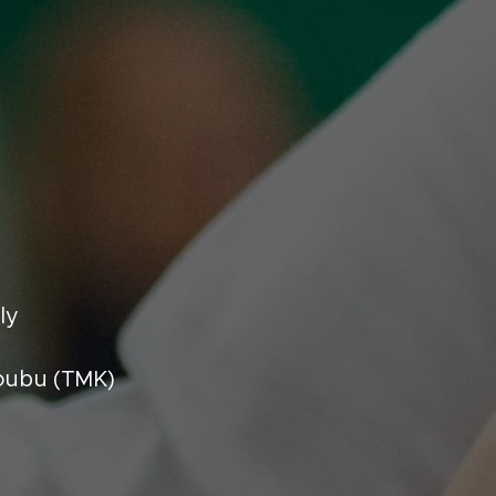
ly
oubu (TMK)