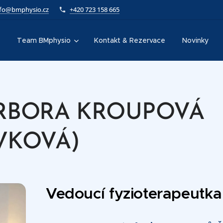
nfo@bmphysio.cz
+420 723 158 665
Team BMphysio
Kontakt & Rezervace
Novinky
ARBORA
KROUPOVÁ
VKOVÁ)
Vedoucí fyzioterapeutk