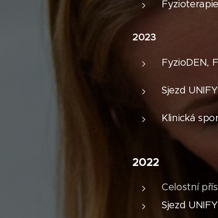
Fyzioterapie
2023
FyzioDEN, F
Sjezd UNIFY
Klinická spo
2022
Celostní pří
Sjezd UNIFY