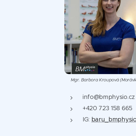
Mgr. Barbora Kroupová (Moráv
info@bmphysio.cz
+420 723 158 665
IG:
baru_bmphysi