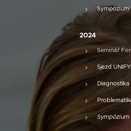
Sympózium s
2024
Seminář For
Sjezd UNIFY
Diagnostika
Problematik
Sympózium 