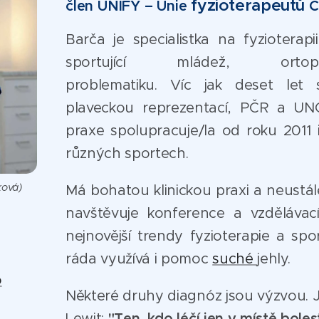
fyzioterapeutů
člen UNIFY – Unie
Č
Barča je specialistka na fyzioterapi
sportující mládež, ortopedic
problematiku. Víc jak deset let
plaveckou reprezentací, PČR a UNO
praxe spolupracuje/la od roku 2011 i
různých sportech.
ková)
Má bohatou klinickou praxi a neustál
navštěvuje konference a vzdělávací
nejnovější trendy fyzioterapie a spo
ráda využívá i pomoc
suché
jehly.
o
Některé druhy diagnóz jsou výzvou. Ja
Lewit:
"Ten, kdo léčí jen v místě bolest