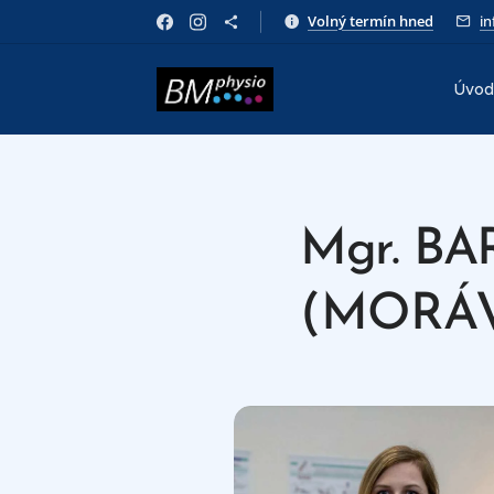
Volný termín hned
i
Úvod
Mgr. B
(
MORÁ