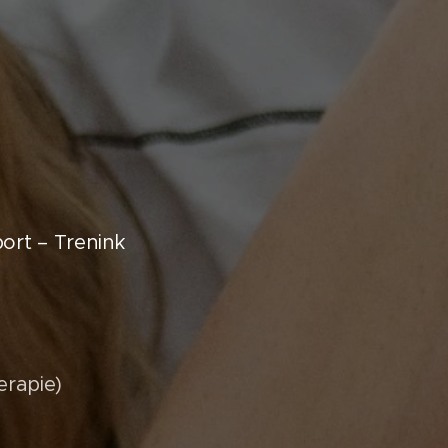
port – Trenink
erapie)