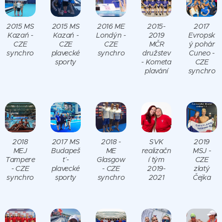
2015 MS
2015 MS
2016 ME
2015-
2017
Kazań -
Kazań -
Londýn -
2019
Evropsk
CZE
CZE
CZE
MČR
ý pohár
synchro
plavecké
synchro
družstev
Cuneo -
sporty
- Kometa
CZE
plavání
synchro
2018
2017 MS
2018 -
SVK
2019
MEJ
Budapeš
ME
realizačn
MSJ -
Tampere
ť -
Glasgow
í tým
CZE
- CZE
plavecké
- CZE
2019-
zlatý
synchro
sporty
synchro
2021
Čejka