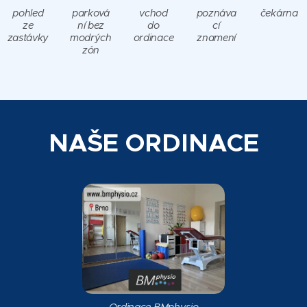
pohled
parková
vchod
poznáva
čekárna
ze
ní bez
do
cí
zastávky
modrých
ordinace
znamení
zón
NAŠE ORDINACE