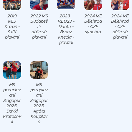
2019
2022 MS
2023 -
2024 ME
2024 ME
MEJ
Budapeš
MEU23 -
Bělehrad
Bělehrad
Kazaň -
ť -
Dublin -
- CZE
- CZE
SVK
dálkové
Bronz
synchro
dálkové
plavání
plavání
Knedla -
plavání
plavání
MS
MS
paraplav
paraplav
ání
ání
Singapur
Singapur
2025,
2025,
David
Agáta
Kratochv
Koupilov
íl
á