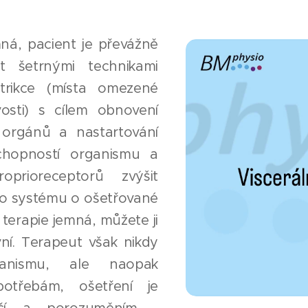
mná, pacient je převážně
t šetrnými technikami
strikce (místa omezené
vosti) s cílem obnovení
y orgánů a nastartování
chopností organismu a
oprioreceptorů zvýšit
o systému o ošetřované
e terapie jemná, můžete ji
vní. Terapeut však nikdy
ganismu, ale naopak
otřebám, ošetření je