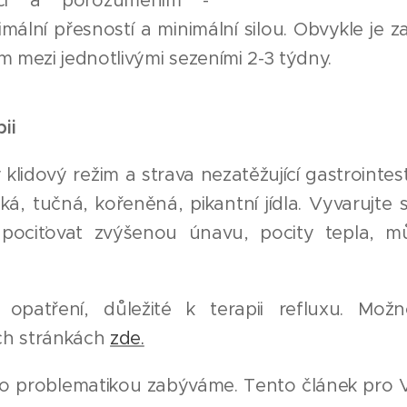
čí a porozuměním -
ální přesností a minimální silou. Obvykle je za
mezi jednotlivými sezeními 2-3 týdny.
ii
 klidový režim a strava nezatěžující gastrointes
žká, tučná, kořeněná, pikantní jídla. Vyvarujte s
 pociťovat zvýšenou únavu, pocity tepla, m
 opatření, důležité k terapii refluxu. Možn
ch stránkách
zde.
 problematikou zabýváme. Tento článek pro Vá