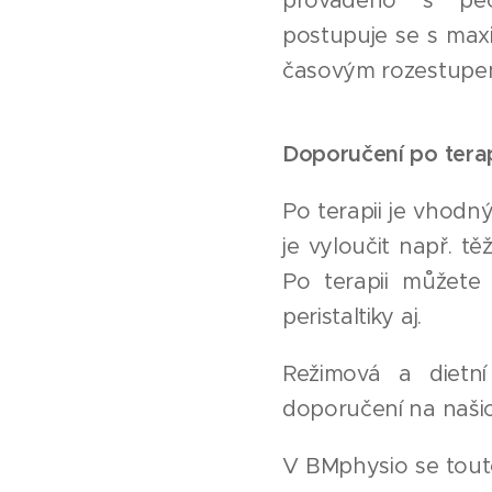
prováděno s pé
postupuje se s maxim
časovým rozestupem 
Doporučení po terap
Po terapii je vhodný
je vyloučit např. tě
Po terapii můžete
peristaltiky aj.
Režimová a dietní
doporučení na naši
V BMphysio se touto