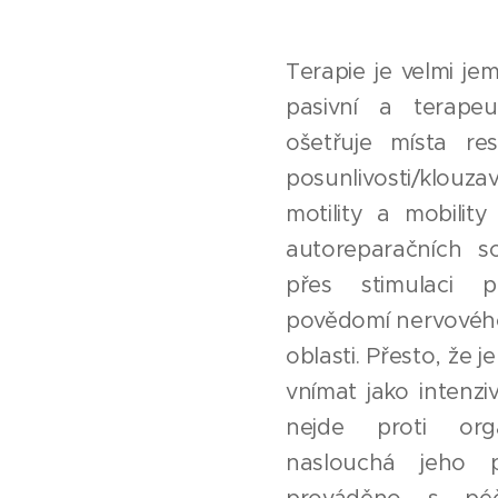
Terapie je velmi je
pasivní a terapeu
ošetřuje místa re
posunlivosti/klouza
motility a mobilit
autoreparačních s
přes stimulaci pr
povědomí nervovéh
oblasti. Přesto, že j
vnímat jako intenzi
nejde proti or
naslouchá jeho p