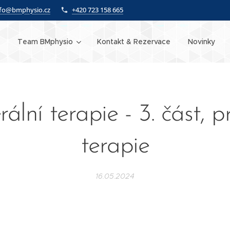
nfo@bmphysio.cz
+420 723 158 665
Team BMphysio
Kontakt & Rezervace
Novinky
rální terapie - 3. část, 
terapie
16.05.2024