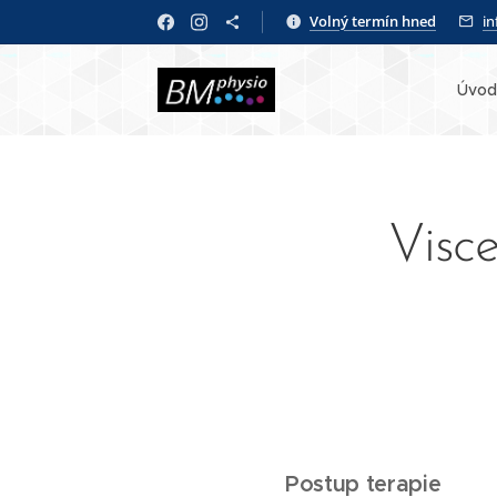
Volný termín hned
i
Úvod
Visce
Postup terapie