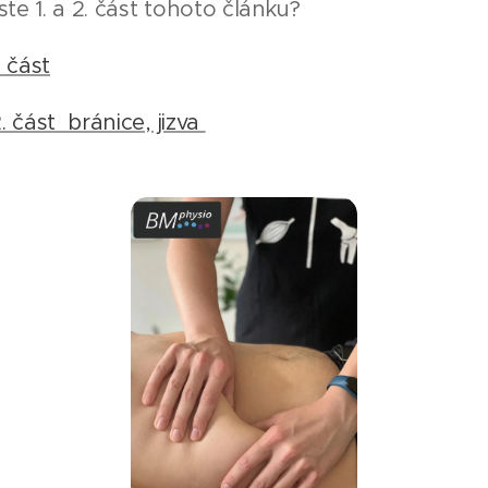
ste 1. a 2. část tohoto článku?
. část
2. část bránice, jizva