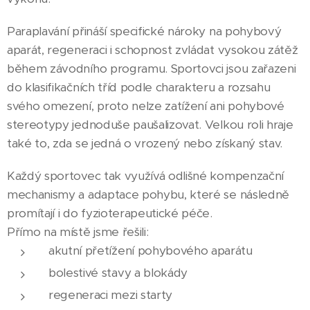
Paraplavání přináší specifické nároky na pohybový
aparát, regeneraci i schopnost zvládat vysokou zátěž
během závodního programu. Sportovci jsou zařazeni
do klasifikačních tříd podle charakteru a rozsahu
svého omezení, proto nelze zatížení ani pohybové
stereotypy jednoduše paušalizovat. Velkou roli hraje
také to, zda se jedná o vrozený nebo získaný stav.
Každý sportovec tak využívá odlišné kompenzační
mechanismy a adaptace pohybu, které se následně
promítají i do fyzioterapeutické péče.
Přímo na místě jsme řešili:
akutní přetížení pohybového aparátu
bolestivé stavy a blokády
regeneraci mezi starty