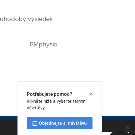
louhodobý výsledek
BMphysio
665 | info@bmphysio.cz