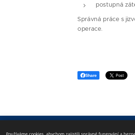
postupná zátě
Správná práce s jiz
operace.
Share
BMphysio | Plotní 539
Používáme cookies, abychom zajistili správné fungování a bezp