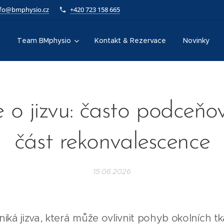
nfo@bmphysio.cz
+420 723 158 665
Team BMphysio
Kontakt & Rezervace
Novinky
 o jizvu: často podceň
část rekonvalescence
15.06.2026
iká jizva, která může ovlivnit pohyb okolních tk