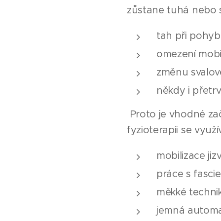
zůstane tuhá nebo s
tah při pohy
omezení mobil
změnu svalov
někdy i přetrv
Proto je vhodné začí
fyzioterapii se využí
mobilizace jiz
práce s fasci
měkké techni
jemná automa