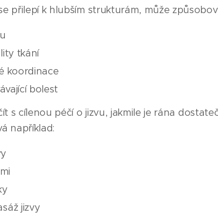
e přilepí k hlubším strukturám, může způsobov
bu
ity tkání
é koordinace
ávající bolest
t s cílenou péčí o jizvu, jakmile je rána dostat
vá například:
vy
emi
ky
sáž jizvy