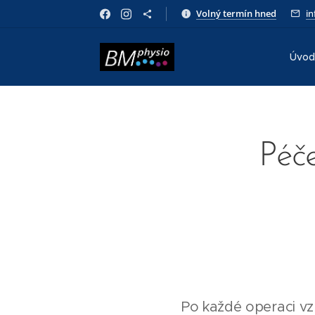
Volný termín hned
i
Úvod
Péče
Po každé operaci vzn