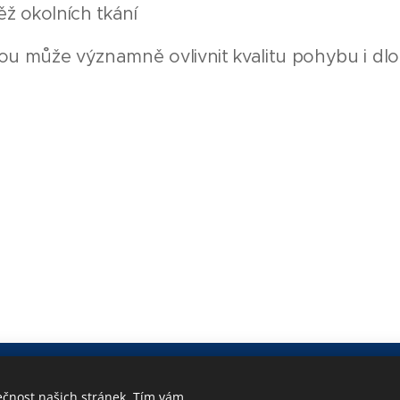
ž okolních tkání
vou může významně ovlivnit kvalitu pohybu i d
/24, 602 00 Brno |
PO - PÁ 8:00 - 19:00 | +420 723 158 
ečnost našich stránek. Tím vám