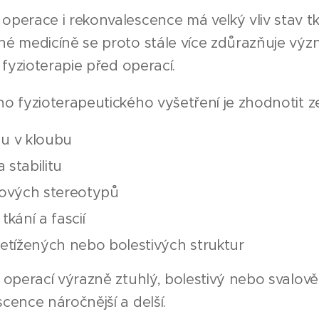
operace i rekonvalescence má velký vliv stav 
é medicíně se proto stále více zdůrazňuje význ
 fyzioterapie před operací.
o fyzioterapeutického vyšetření je zhodnotit 
u v kloubu
 stabilitu
bových stereotypů
tkání a fascií
etížených nebo bolestivých struktur
 operací výrazně ztuhlý, bolestivý nebo svalov
cence náročnější a delší.