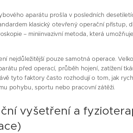
bového aparátu prošla v posledních desetiletí
tandardem klasický otevřený operační přístup,
roskopie – miniinvazivní metoda, která umožňuj
ní nejdůležitější pouze samotná operace. Velkou
rátu před operací, průběh hojení, zatížení tká
vě tyto faktory často rozhodují o tom, jak rychl
ému pohybu, sportu nebo pracovní zátěži.
ní vyšetření a fyziotera
tace)