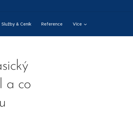
Služby & Ceník
Reference
Více
asický
l a co
u