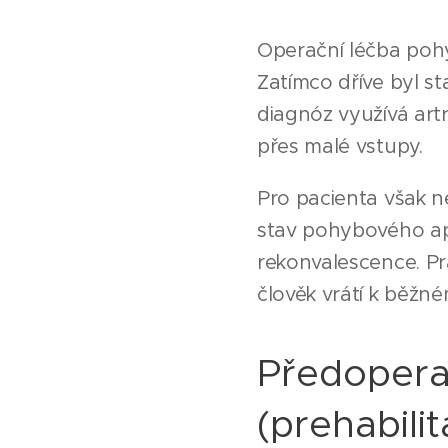
Operační léčba pohy
Zatímco dříve byl s
diagnóz využívá art
přes malé vstupy.
Pro pacienta však ne
stav pohybového apa
rekonvalescence. Prá
člověk vrátí k běžn
Předoperač
(prehabili