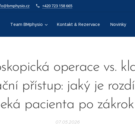
nfo@bmphysio.cz
+420 723 158 665
Team BMphysio
Kontakt & Rezervace
Novinky
skopická operace vs. kl
ční přístup: jaký je rozdí
čeká pacienta po zákrok
07.05.2026