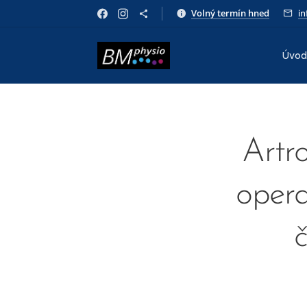
Volný termín hned
i
Úvod
Artro
opera