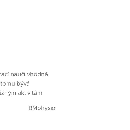
rací naučí vhodná
y tomu bývá
 běžným aktivitám.
BMphysio