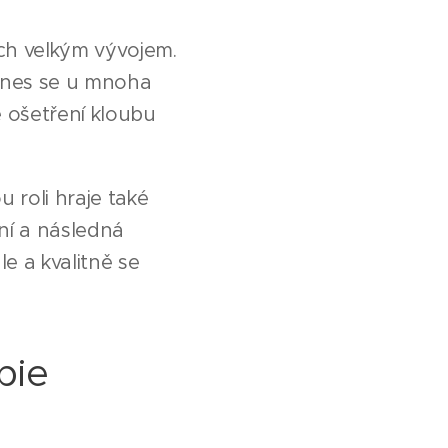
ch velkým vývojem.
 dnes se u mnoha
e ošetření kloubu
 roli hraje také
ní a následná
e a kvalitně se
pie