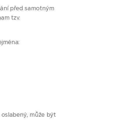
tkání před samotným
am tzv.
zejména:
ě oslabený, může být