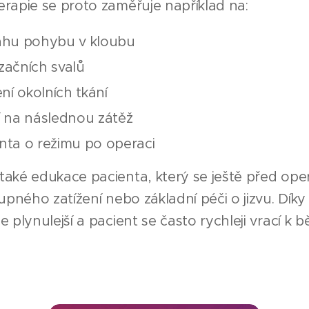
erapie se proto zaměřuje například na:
sahu pohybu v kloubu
lizačních svalů
ení okolních tkání
í na následnou zátěž
nta o režimu po operaci
také edukace pacienta, který se ještě před ope
tupného zatížení nebo základní péči o jizvu. Dík
e plynulejší a pacient se často rychleji vrací k