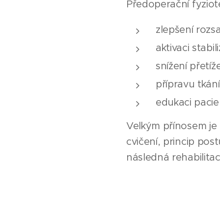
Předoperační fyziot
zlepšení roz
aktivaci stabi
snížení přetíž
přípravu tkán
edukaci pacie
Velkým přínosem je 
cvičení, princip pos
následná rehabilitac